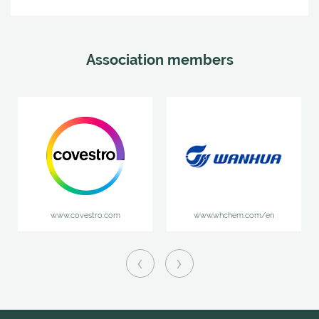
Association members
www.covestro.com
www.whchem.com/en
‹
›