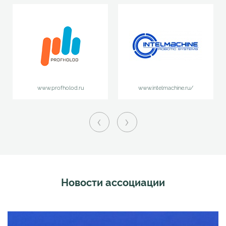
www.profholod.ru
www.intelmachine.ru/
‹
›
Новости ассоциации