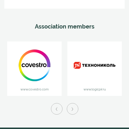
Association members
www.covestro.com
www.logicpir.ru
‹
›