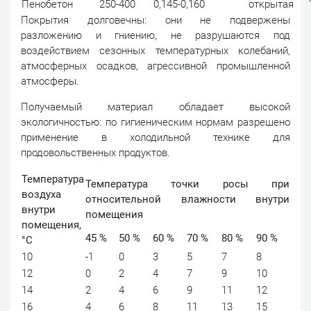
Пенобетон
250-400
0,145-0,160
открытая
Покрытия долговечны: они не подвержены
разложению и гниению, не разрушаются под
воздействием сезонных температурных колебаний,
атмосферных осадков, агрессивной промышленной
атмосферы.
Получаемый материал обладает высокой
экологичностью: по гигиеническим нормам разрешено
применение в холодильной технике для
продовольственных продуктов.
Температура
Температура точки росы при
воздуха
относительной влажности внутри
внутри
помещения
помещения,
45 %
50 %
60 %
70 %
80 %
90 %
°С
10
-1
0
3
5
7
8
12
0
2
4
7
9
10
14
2
4
6
9
11
12
16
4
6
8
11
13
15