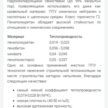
гидроизолирующими свойствами (до 99% закрытых
пор), позволяющими использовать его даже как
кровельный материал. ППУ химически нейтрален к
кислотным и щелочным средам. Класс горючести Г2.
Пенополиуретан обладает высокой стойкостью по
отношению к химическим соединениям.
Материал
Теплопроводность
пенополиуретан
0,019 - 0,025
пенобетон
0,056 - 0,098
минвата
0,04 - 0,045
пенополистирол
0,03 - 0,037
Одно из основных применений жестких ППУ -
технология нанесения строительной теплоизоляции на
месте строительства методом напыления, благодаря
следующим качествам:
самый низкий коэффициент теплопроводности
(0,019-0,028 Вт/М*К);
низкая плотность (40-50 кг/м3);
высокая адгезионная прочность;