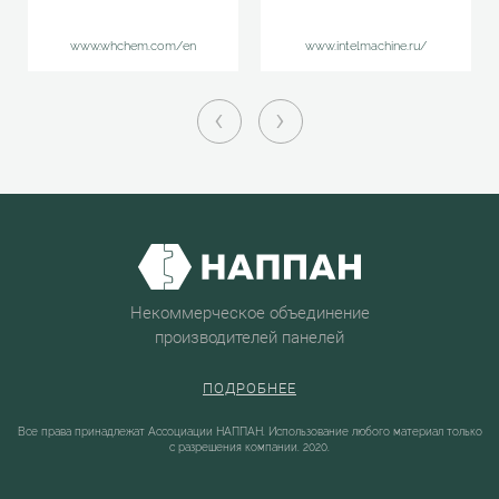
www.whchem.com/en
www.intelmachine.ru/
‹
›
Некоммерческое объединение
производителей панелей
ПОДРОБНЕЕ
Все права принадлежат Ассоциации НАППАН. Использование любого материал только
с разрешения компании. 2020.