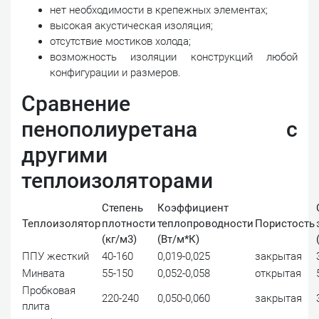
нет необходимости в крепежных элементах;
высокая акустическая изоляция;
отсутствие мостиков холода;
возможность изоляции конструкций любой
конфигурации и размеров.
Сравнение
пенополиуретана с
другими
теплоизоляторами
Степень
Коэффициент
Теплоизолятор
плотности
теплопроводности
Пористость
(кг/м3)
(Вт/м*К)
ППУ жесткий
40-160
0,019-0,025
закрытая
Минвата
55-150
0,052-0,058
открытая
Пробковая
220-240
0,050-0,060
закрытая
плита