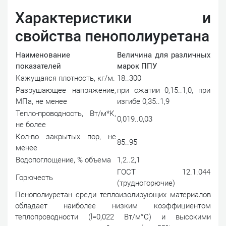
Характеристики и
свойства пенополиуретана
Наименование
Величина для различных
показателей
марок ППУ
Кажущаяся плотность, кг/м.
18..300
Разрушающее напряжение,
при сжатии 0,15..1,0, при
МПа, не менее
изгибе 0,35..1,9
Тепло-проводность, Вт/м*К,
0,019..0,03
не более
Кол-во закрытых пор, не
85..95
менее
Водопоглощение, % объема
1,2..2,1
ГОСТ 12.1.044
Горючесть
(трудногорючие)
Пенополиуретан среди теплоизолирующих материалов
обладает наиболее низким коэффициентом
теплопроводности (l=0,022 Вт/м°С) и высокими