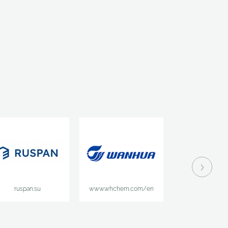
›
ruspan.su
www.whchem.com/en
www.logicpi