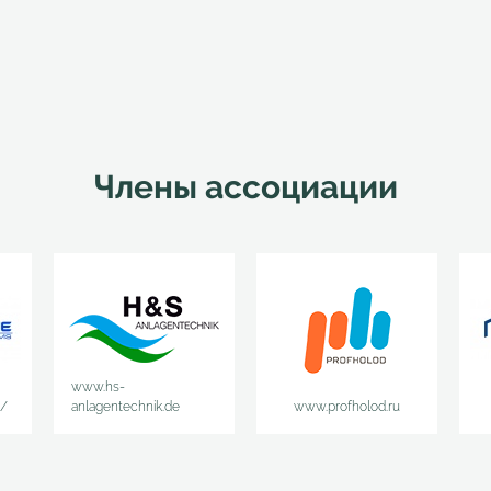
Члены ассоциации
www.hs-
u/
anlagentechnik.de
www.profholod.ru