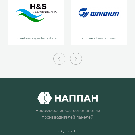
www.hs-anlagentechnik.de
www.whchem.com/en
‹
›
Некоммерческое объединение
производителей панелей
ПОДРОБНЕЕ