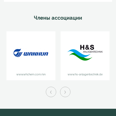
Члены ассоциации
www.whchem.com/en
www.hs-anlagentechnik.de
‹
›